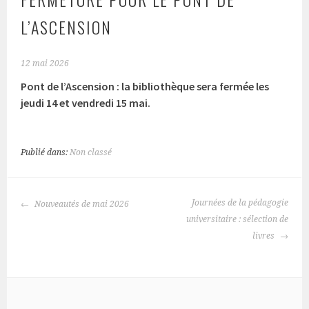
L’ASCENSION
12 mai 2026
Pont de l’Ascension : la bibliothèque sera fermée les
jeudi 14 et vendredi 15 mai.
Publié dans:
Non classé
NAVIGATION
Journées de la pédagogie
Nouveautés de mai 2026
DES
universitaire : sélection de
ARTICLES
livres