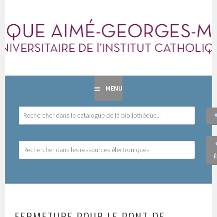
Aller
au
BIBLIOTHÈQUE AIMÉ-
contenu
BIBLIOTHÈQUE UNIVERSITAIRE DE L'INSTITUT
principal
CATHOLIQUE DE TOULOUSE
GEORGES-MARTIMORT
MENU
FERMETURE POUR LE PONT DE